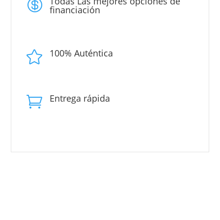
Todas Las mejores opciones de

financiación
100% Auténtica

Entrega rápida
