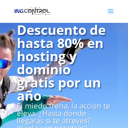
Descuento de
hasta 80% en
hosting y
dominio
gratis por un
año
El miedo frena, la acción te
eleva. ¿Hasta dónde
llegarás si te atreves?