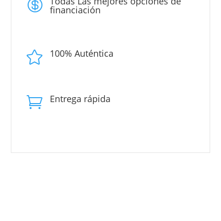
Todas Las mejores opciones de

financiación
100% Auténtica

Entrega rápida
