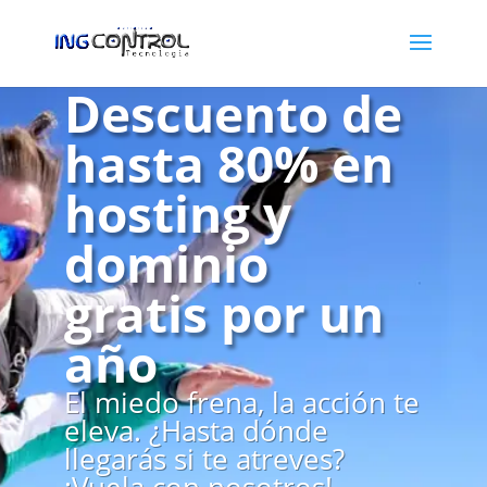
Descuento de
hasta 80% en
hosting y
dominio
gratis por un
año
El miedo frena, la acción te
eleva. ¿Hasta dónde
llegarás si te atreves?